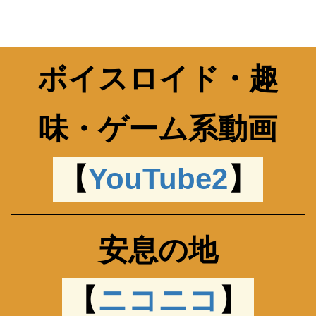
安息の地
【
ニコニコ
】
検索
投稿主:GEAR
・漫画・アニメ・映画・ゲーム好き駄目人
間！
・基本スタンス
⇒『風の向くまま気の向くまま』
⇒『継続は力なり』