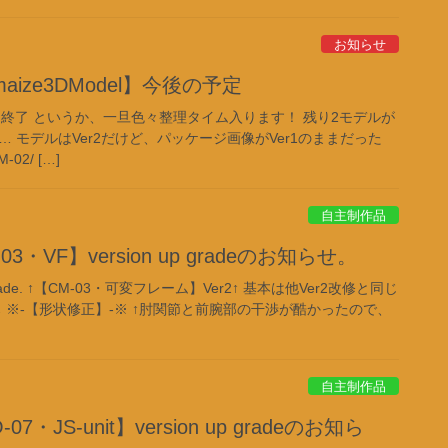
お知らせ
omaize3DModel】今後の予定
n1】終了 というか、一旦色々整理タイム入ります！ 残り2モデルが
… モデルはVer2だけど、パッケージ画像がVer1のままだった
2/ […]
自主制作品
・VF】version up gradeのお知らせ。
p grade. ↑【CM-03・可変フレーム】Ver2↑ 基本は他Ver2改修と同じ
↓ ※-【形状修正】-※ ↑肘関節と前腕部の干渉が酷かったので、
自主制作品
・JS-unit】version up gradeのお知ら