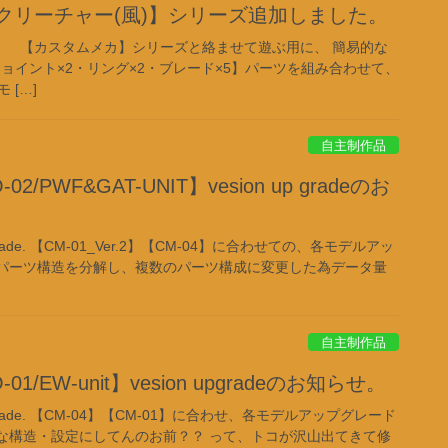
クリーチャー(風)】シリーズ追加しました。
_set01】 【カスタムメカ】シリーズと絡ませて遊ぶ用に、 簡易的な
ジョイント×2・リング×2・ブレード×5】パーツを組み合わせて、
 […]
自主制作品
/PWF&GAT-UNIT】vesion up gradeのお
up grade. 【CM-01_Ver.2】【CM-04】に合わせての、各モデルアッ
パーツ構造を分解し、複数のパーツ構成に変更した為データ量
自主制作品
1/EW-unit】vesion upgradeのお知らせ。
 up grade. 【CM-04】【CM-01】に合わせ、各モデルアップグレード
んな構造・設定にしてんのお前？？ って、トコが沢山出てきて修