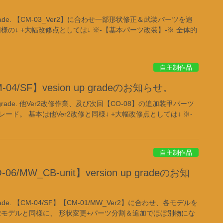
up grade. 【CM-03_Ver2】に合わせ一部形状修正＆武装パーツを追
同様の↓ +大幅改修点としては↓ ※-【基本パーツ改装】-※ 全体的
自主制作品
4/SF】vesion up gradeのお知らせ。
n up grade. 他Ver2改修作業、及び次回【CO-08】の追加装甲パーツ
ド。 基本は他Ver2改修と同様↓ +大幅改修点としては↓ ※-
自主制作品
/MW_CB-unit】version up gradeのお知
p grade. 【CM-04/SF】【CM-01/MW_Ver2】に合わせ、各モデルを
2モデルと同様に、 形状変更+パーツ分割＆追加でほぼ別物にな