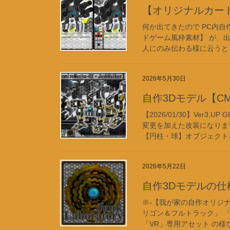
【オリジナルカー
何か出てきたので PC内
ドゲーム風枠素材】 が、
人にのみ伝わる様に云うと 【
2026年5月30日
自作3Dモデル【CM-0
【2026/01/30】Ver3
変更を加えた改装になります
【円柱・球】オブジェクトを
2026年5月22日
自作3Dモデルの仕
※-【我が家の自作オリジナ
リゴン＆フルトラック」 
「VR」専用アセット の様な