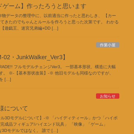
ドゲーム】作ったろうと思います
自作物データの整理中に、以前適当に作ったと思わしき、 【カー
出てきたのでちゃんとルールを作ろうと思った次第です。 わかる
遊戯王、迷宮兄弟編+DD […]
作業小屋
2・JunkWalker_Ver3】
,UP GRADE!! フルモデルチェンジVer3。 一部基本形状、構造に大幅
。 ※-【基本形状改装】-※ 他旧モデルも同様なのですが、
 […]
お知らせ
様について
ル3Dモデルについて】-※ 「ハイディティール」かつ「ハイポ
「完成品フィギュア/ハイエンド玩具」 「映像」「ゲーム」
3Dモデルではなく。 誰で […]