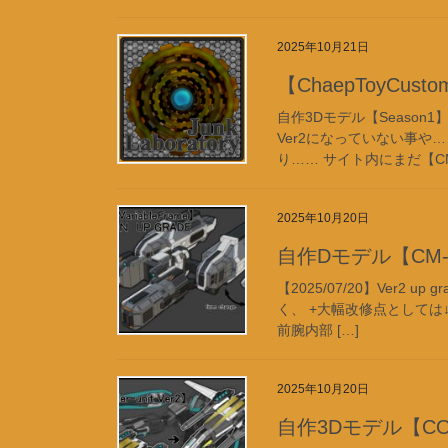
2025年10月21日
【ChaepToyCust
自作3Dモデル【Seaso
Ver2になっていない事や…
り…… サイト内にまだ【CM-0
2025年10月20日
自作Dモデル【CM-03
【2025/07/20】Ver2 u
く、 +大幅改修点としては
前腕内部 […]
2025年10月20日
自作3Dモデル【CO-07