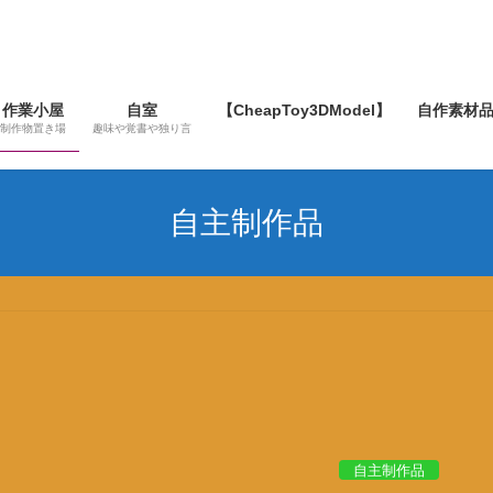
作業小屋
自室
【CheapToy3DModel】
自作素材
制作物置き場
趣味や覚書や独り言
自主制作品
自主制作品