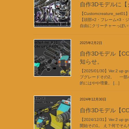
自作3Dモデルに【
【Customcreature
【頭部×2・フレーム×3・
自由にクリーチャーっぽいモ
2025年2月2日
自作3Dモデル【CO-02
知らせ。
【2025/01/30】Ver.2 
プグレードその2。 一部
的にはやや増量。 […]
2024年12月30日
自作3Dモデル【CO-0
【2024/12/31】Ver.2
開始その1。 え？何でそ