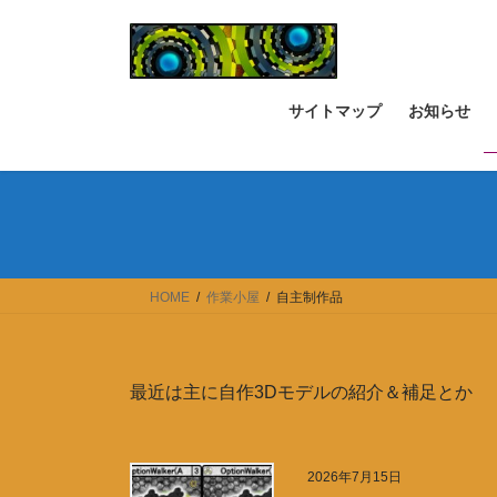
コ
ナ
ン
ビ
テ
ゲ
ン
ー
サイトマップ
お知らせ
ツ
シ
へ
ョ
ス
ン
キ
に
ッ
移
プ
動
HOME
作業小屋
自主制作品
最近は主に自作3Dモデルの紹介＆補足とか
2026年7月15日