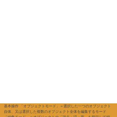
ン』を複数組み合わせた状態の事を『アーマチュア』と解釈。
モデリングソフトに依っては名称変わるらし […]
2023年6月15日
メモ・成果報告
blender個人メモ①基本でよく理解
してなかった所
オブジェクト↓ blenderの3Dビュー上に生成される物体の総称。 モ
デリングする際に加工していく『メッシュ』、 感覚的に動かす為
に『メッシュ』に追加する『アーマーチュア(=ボーン？)、 レンダ
リング時に映る範囲や角度 […]
2023年5月10日
メモ・成果報告
「blender」操作自分用メモ(常時追加
基本操作 「オブジェクトモード」＝選択した一つのオブジェクト
自体、又は選択した複数のオブジェクト全体を編集するモード