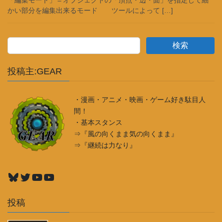
「編集モード」＝オブジェクトの「頂点・辺・面」を指定して細
かい部分を編集出来るモード ツールによって […]
検索
投稿主:GEAR
・漫画・アニメ・映画・ゲーム好き駄目人
間！
・基本スタンス
⇒『風の向くまま気の向くまま』
⇒『継続は力なり』
Bluesky
Twitter
YouTube
YouTube
投稿