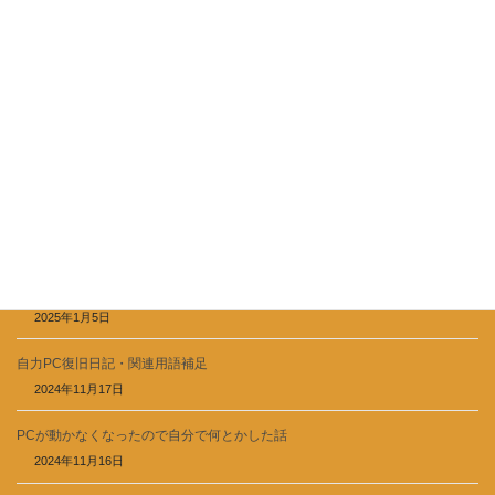
手持ちの玩具で小話-2
2026年5月29日
Ps4マインクラフトはじめました-1
2026年5月25日
brender個人メモ【テクスチャ(UV)のスライド】
2025年11月23日
blender個人メモ【UV展開の覚え書き】
2025年1月5日
自力PC復旧日記・関連用語補足
2024年11月17日
PCが動かなくなったので自分で何とかした話
2024年11月16日